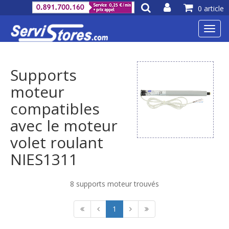
0 article
Toggl
navig
Supports
moteur
compatibles
avec le moteur
volet roulant
NIES1311
8 supports moteur trouvés
1