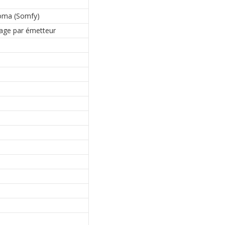
homa (Somfy)
lage par émetteur