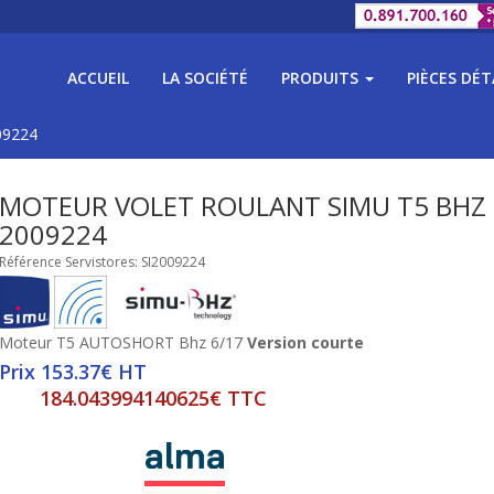
ACCUEIL
LA SOCIÉTÉ
PRODUITS
PIÈCES DÉ
09224
MOTEUR VOLET ROULANT SIMU T5 BHZ
2009224
Référence Servistores: SI2009224
Moteur T5 AUTOSHORT Bhz 6/17
Version courte
Prix 153.37€ HT
184.043994140625€ TTC