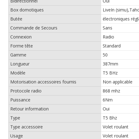
Bidirectionnel
Oui
Box domotiques
LiveIn (simu),Ta
Butée
électroniques rég
Commande de Secours
Sans
Connexion
Radio
Forme tête
Standard
Gamme
50
Longueur
387mm
Modèle
T5 BHz
Motorisation accessoires fournis
Non applicable
Protocole radio
868 mhz
Puissance
6Nm
Retour information
Oui
Type
T5 Bhz
Type accessoire
Volet roulant
Usage
Volet roulant