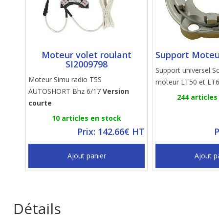
Moteur volet roulant
Support Moteu
SI2009798
Support universel 
Moteur Simu radio T5S
moteur LT50 et LT
AUTOSHORT Bhz 6/17
Version
244 articles
courte
10 articles en stock
Prix: 142.66€ HT
P
Ajout panier
Ajout p
Détails