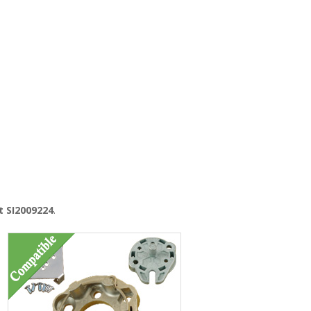
t SI2009224
.