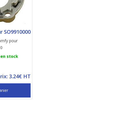
r SO9910000
Somfy pour
60
 en stock
rix: 3.24€ HT
anier