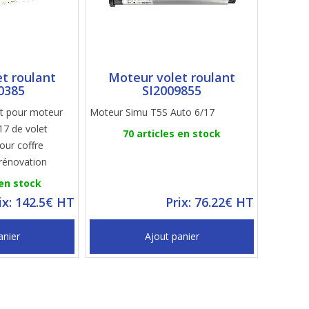
t roulant
Moteur volet roulant
0385
SI2009855
t pour moteur
Moteur Simu T5S Auto 6/17
/17 de volet
70 articles en stock
our coffre
rénovation
 en stock
ix: 142.5€ HT
Prix: 76.22€ HT
anier
Ajout panier