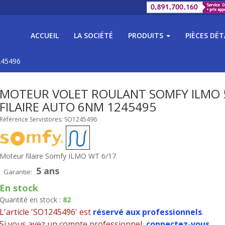
ACCUEIL
LA SOCIÉTÉ
PRODUITS
PIÈCES DÉ
245496
MOTEUR VOLET ROULANT SOMFY ILMO 
FILAIRE AUTO 6NM 1245495
Référence Servistores: SO1245496
Moteur filaire Somfy ILMO WT 6/17
5 ans
Garantie:
En stock
Quantité en stock :
82
L'article 'SO1245496' est
réservé aux professionnels
.
Si vous avez un compte professionnel,
connectez-vous
.