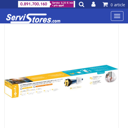
0 article
Toggl
navig