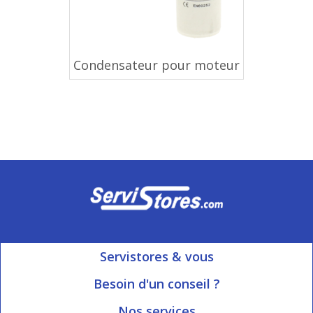
Condensateur pour moteur
Servistores & vous
Mon compte
Besoin d'un conseil ?
Nous contacter
Ouvert du Lundi au Vendredi
Nos services