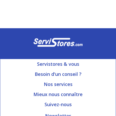
Servistores & vous
Mon compte
Besoin d'un conseil ?
Nous contacter
Ouvert du Lundi au Vendredi
Nos services
8h15 à 12h00 | 13h30 à 16h45
Informations livraison
Mieux nous connaître
Qui sommes-nous?
Blog Servistores
Suivez-nous
Nos valeurs
Plan du site
Newsletter