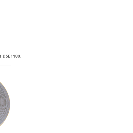
t DSE1180
.