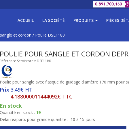
ACCUEIL
LA SOCIÉTÉ
PRODUITS
PIÈCES DÉ
 sangle et cordon
/
Poulie DSE1180
POULIE POUR SANGLE ET CORDON DEPR
Référence Servistores: DSE1180
Poulie pour sangle avec flasque de guidage diamètre 170 mm pour 
Prix 3.49€ HT
4.188000011444092€ TTC
En stock
Quantité en stock :
19
Délai réappro. pour grande quantité :
10 à 15 jours