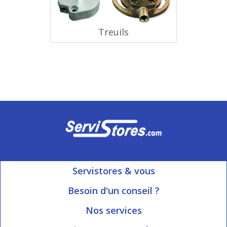
Treuils
Servistores & vous
Mon compte
Besoin d'un conseil ?
Nous contacter
Ouvert du Lundi au Vendredi
Nos services
8h15 à 12h00 | 13h30 à 16h45
Informations livraison