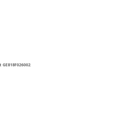
it GE818F026002
.