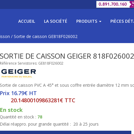
ACCUEIL
LA SOCIÉTÉ
PRODUITS
PIÈCES DÉ
aisson
/
Sortie de caisson GE818F026002
SORTIE DE CAISSON GEIGER 818F02600
Référence Servistores: GE818F026002
Sortie de caisson PVC A 45° et sous coffre entrée diamètre 12 mm s
Prix 16.79€ HT
20.14800109863281€ TTC
En stock
Quantité en stock :
78
Délai réappro. pour grande quantité :
20 à 25 jours