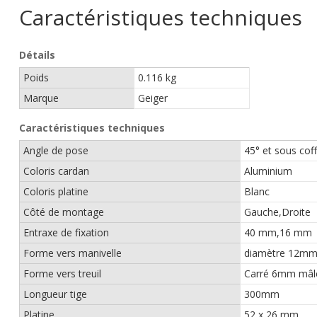
Caractéristiques techniques
Détails
Poids
0.116 kg
Marque
Geiger
Caractéristiques techniques
Angle de pose
45° et sous cof
Coloris cardan
Aluminium
Coloris platine
Blanc
Côté de montage
Gauche,Droite
Entraxe de fixation
40 mm,16 mm
Forme vers manivelle
diamètre 12mm
Forme vers treuil
Carré 6mm mâl
Longueur tige
300mm
Platine
52 x 26 mm