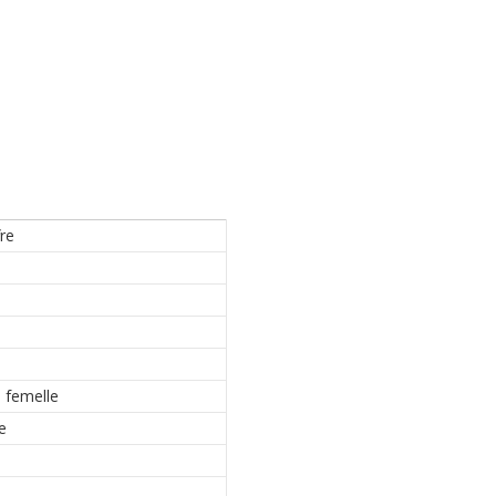
fre
 femelle
e