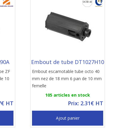
490A
Embout de tube DT1027H10
be ZF
Embout escamotable tube octo 40
de 10
mm nez de 18 mm 6 pan de 10 mm
femelle
105 articles en stock
27€ HT
Prix: 2.31€ HT
Ajout panier