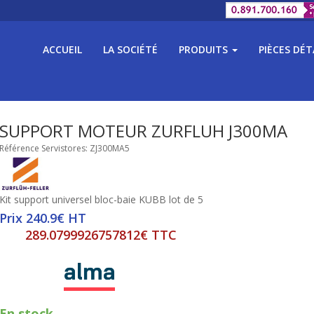
ACCUEIL
LA SOCIÉTÉ
PRODUITS
PIÈCES DÉ
SUPPORT MOTEUR ZURFLUH J300MA
Référence Servistores: ZJ300MA5
Kit support universel bloc-baie KUBB lot de 5
Prix 240.9€ HT
289.0799926757812€ TTC
En stock