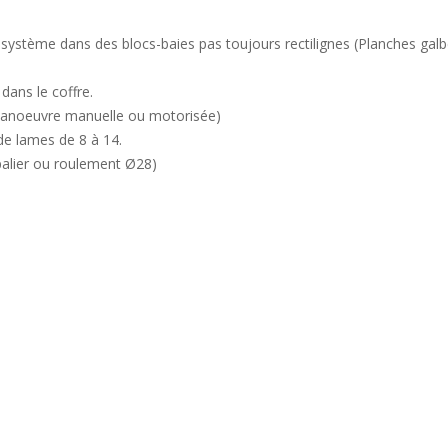
 système dans des blocs-baies pas toujours rectilignes (Planches galbée
dans le coffre.
 (manoeuvre manuelle ou motorisée)
de lames de 8 à 14.
(palier ou roulement Ø28)