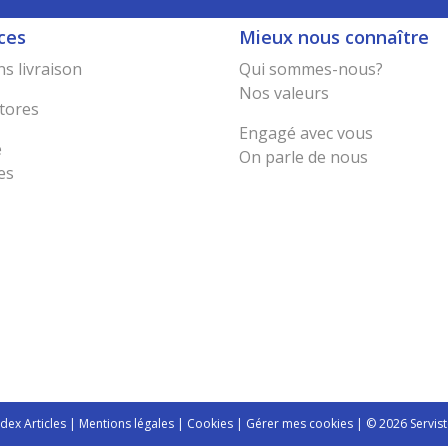
ces
Mieux nous connaître
s livraison
Qui sommes-nous?
Nos valeurs
tores
Engagé avec vous
e
On parle de nous
es
ndex Articles
|
Mentions légales
|
Cookies
|
Gérer mes cookies
| © 2026 Servist