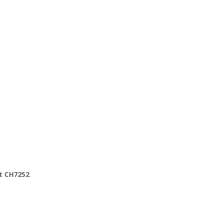
t CH7252
.