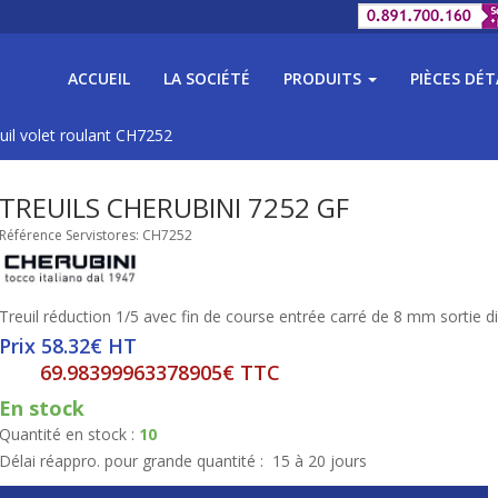
ACCUEIL
LA SOCIÉTÉ
PRODUITS
PIÈCES DÉ
uil volet roulant CH7252
TREUILS CHERUBINI 7252 GF
Référence Servistores: CH7252
Treuil réduction 1/5 avec fin de course entrée carré de 8 mm sortie
Prix 58.32€ HT
69.98399963378905€ TTC
En stock
Quantité en stock :
10
Délai réappro. pour grande quantité :
15 à 20 jours