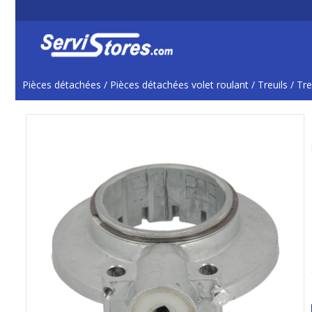
Pièces détachées
/
Pièces détachées volet roulant
/
Treuils
/
Tre