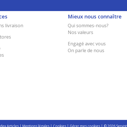
ces
Mieux nous connaître
s livraison
Qui sommes-nous?
Nos valeurs
tores
Engagé avec vous
e
On parle de nous
es
ndex Articles
|
Mentions légales
|
Cookies
|
Gérer mes cookies
| © 2026 Servist