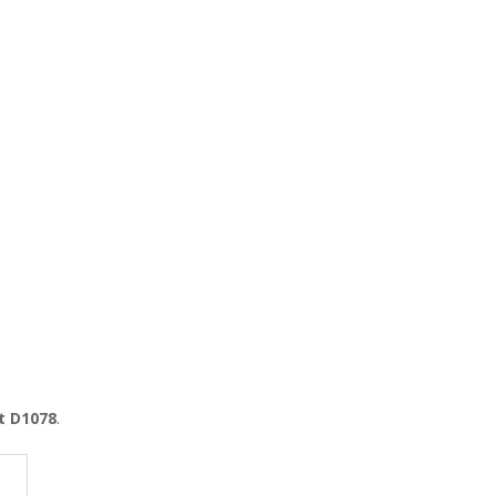
t D1078
.