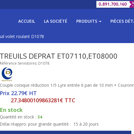
ACCUEIL
LA SOCIÉTÉ
PRODUITS
PIÈCES DÉ
uil volet roulant D1078
TREUILS DEPRAT ET07110,ET08000
Référence Servistores: D1078
Couple conique réduction 1/5 Lyre entrée 6 pan de 10 mm + Couro
Prix 22.79€ HT
27.34800109863281€ TTC
En stock
Quantité en stock :
34
Délai réappro. pour grande quantité :
15 à 20 jours