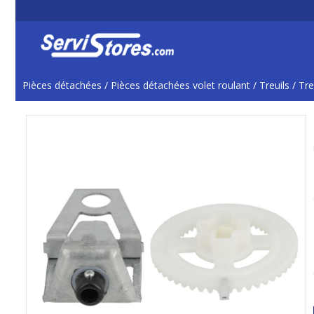
Pièces détachées
/
Pièces détachées volet roulant
/
Treuils
/
Tre