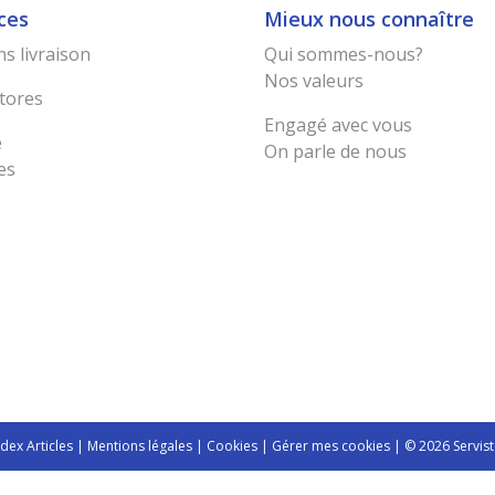
ces
Mieux nous connaître
s livraison
Qui sommes-nous?
Nos valeurs
tores
Engagé avec vous
e
On parle de nous
es
ndex Articles
|
Mentions légales
|
Cookies
|
Gérer mes cookies
| © 2026 Servist