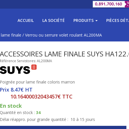
ACCUEIL
LA SOCIÉTÉ
PRODUITS
PIÈCES DÉ
 lame finale
/
Verrou ou serrure volet roulant AL200MA
ACCESSOIRES LAME FINALE SUYS HA122
Référence Servistores: AL200MA
Poignée pour lame finale coloris marron
Prix 8.47€ HT
10.16400032043457€ TTC
En stock
Quantité en stock :
34
Délai réappro. pour grande quantité :
10 à 15 jours