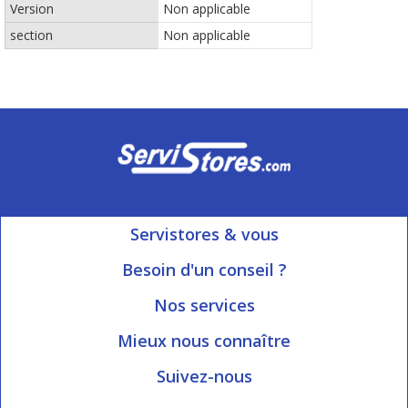
Version
Non applicable
section
Non applicable
Servistores & vous
Mon compte
Besoin d'un conseil ?
Nous contacter
Ouvert du Lundi au Vendredi
Nos services
8h15 à 12h00 | 13h30 à 16h45
Informations livraison
Mieux nous connaître
Qui sommes-nous?
Blog Servistores
Suivez-nous
Nos valeurs
Plan du site