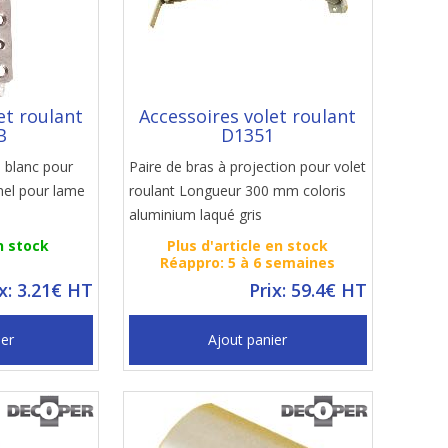
et roulant
Accessoires volet roulant
B
D1351
s blanc pour
Paire de bras à projection pour volet
nnel pour lame
roulant Longueur 300 mm coloris
aluminium laqué gris
n stock
Plus d'article en stock
Réappro: 5 à 6 semaines
ix: 3.21€ HT
Prix: 59.4€ HT
ier
Ajout panier