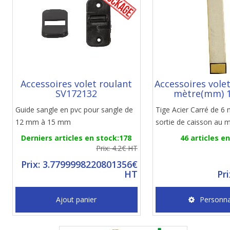
Accessoires volet roulant
Accessoires vole
SV172132
mètre(mm) 
Guide sangle en pvc pour sangle de
Tige Acier Carré de 6
12 mm à 15 mm
sortie de caisson au 
Derniers articles en stock:178
46 articles e
Prix: 4.2€ HT
Prix: 3.7799998220801356€
HT
Pr
Ajout panier
Personna