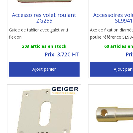
Accessoires volet roulant
Accessoires vol
ZG255
SL9941
Guide de tablier avec galet anti
Axe de fixation diamè
flexion
poulie référence SL99
203 articles en stock
60 articles e
Prix: 3.72€ HT
Pr
Ajout panier
Ajout pan