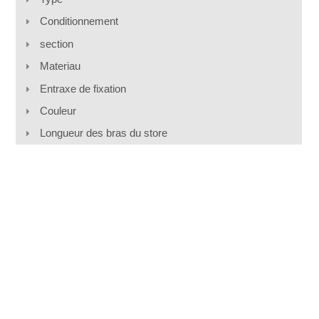
Conditionnement
section
Materiau
Entraxe de fixation
Couleur
Longueur des bras du store