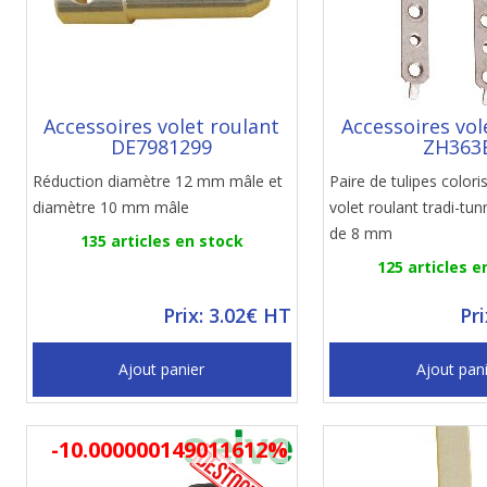
Accessoires volet roulant
Accessoires vol
DE7981299
ZH363
Réduction diamètre 12 mm mâle et
Paire de tulipes colori
diamètre 10 mm mâle
volet roulant tradi-tu
de 8 mm
135 articles en stock
125 articles e
Prix: 3.02€ HT
Pr
Ajout panier
Ajout pan
-10.000000149011612%