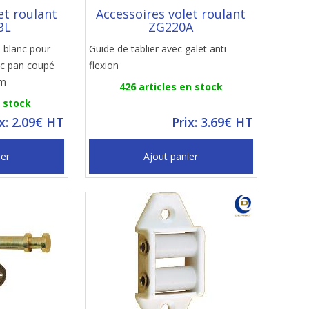
et roulant
Accessoires volet roulant
BL
ZG220A
s blanc pour
Guide de tablier avec galet anti
oc pan coupé
flexion
mm
426 articles en stock
n stock
ix: 2.09€ HT
Prix: 3.69€ HT
ier
Ajout panier