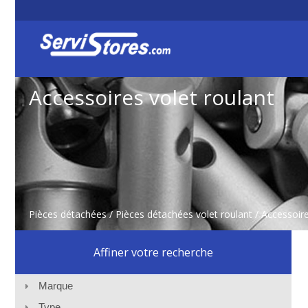
Accessoires volet roulant
Pièces détachées
/
Pièces détachées volet roulant
/ Accessoire
Affiner votre recherche
Marque
Type