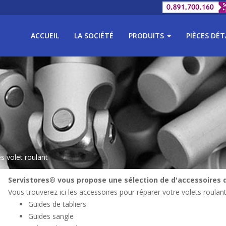
ACCUEIL
LA SOCIÉTÉ
PRODUITS
PIÈCES DÉ
s volet roulant
Servistores® vous propose une sélection de d'accessoires d
Vous trouverez ici les accessoires pour réparer votre volets roulant
Guides de tabliers
Guides sangle