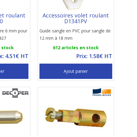
et roulant
Accessoires volet roulant
0
D1341PV
tre 6 mm pour
Guide sangle en PVC pour sangle de
427
12 mm à 18 mm
n stock
612 articles en stock
ix: 4.51€ HT
Prix: 1.58€ HT
ier
Ajout panier