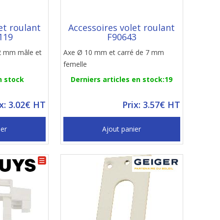
et roulant
Accessoires volet roulant
119
F90643
2 mm mâle et
Axe Ø 10 mm et carré de 7 mm
femelle
n stock
Derniers articles en stock:19
ix: 3.02€ HT
Prix: 3.57€ HT
ier
Ajout panier