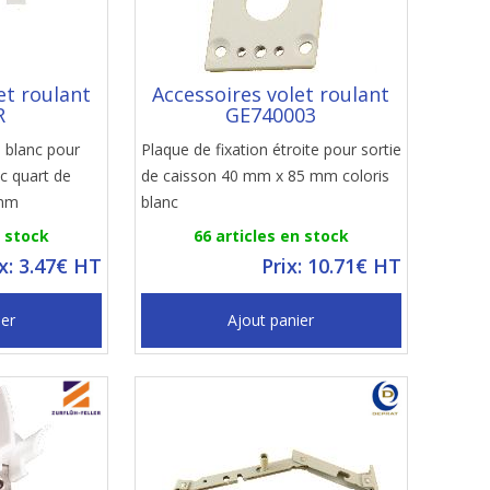
et roulant
Accessoires volet roulant
R
GE740003
s blanc pour
Plaque de fixation étroite pour sortie
c quart de
de caisson 40 mm x 85 mm coloris
 mm
blanc
n stock
66 articles en stock
ix: 3.47€ HT
Prix: 10.71€ HT
ier
Ajout panier