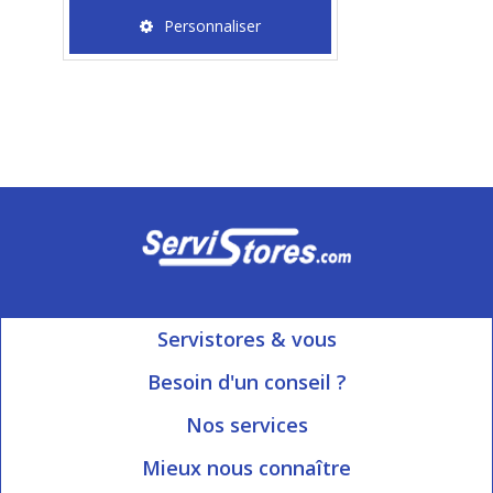
Personnaliser
Servistores & vous
Mon compte
Besoin d'un conseil ?
Nous contacter
Ouvert du Lundi au Vendredi
Nos services
8h15 à 12h00 | 13h30 à 16h45
Informations livraison
Mieux nous connaître