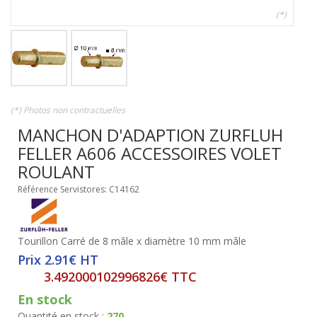
(*)
(*) Photos non contractuelles
MANCHON D'ADAPTION ZURFLUH
FELLER A606 ACCESSOIRES VOLET
ROULANT
Référence Servistores: C14162
Tourillon Carré de 8 mâle x diamètre 10 mm mâle
Prix 2.91€ HT
3.492000102996826€ TTC
En stock
Quantité en stock :
270