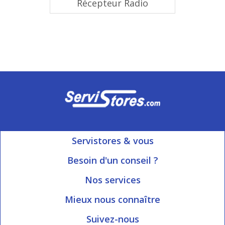
Récepteur Radio
Servistores & vous
Mon compte
Besoin d'un conseil ?
Nous contacter
Ouvert du Lundi au Vendredi
Nos services
8h15 à 12h00 | 13h30 à 16h45
Informations livraison
Mieux nous connaître
Qui sommes-nous?
Blog Servistores
Suivez-nous