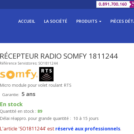
ACCUEIL
LA SOCIÉTÉ
PRODUITS
PIÈCES DÉ
RÉCEPTEUR RADIO SOMFY 1811244
Référence Servistores: SO1811244
Micro module pour volet roulant RTS
5 ans
Garantie:
En stock
Quantité en stock :
89
Délai réappro. pour grande quantité :
10 à 15 jours
L'article 'SO1811244' est
réservé aux professionnels
.