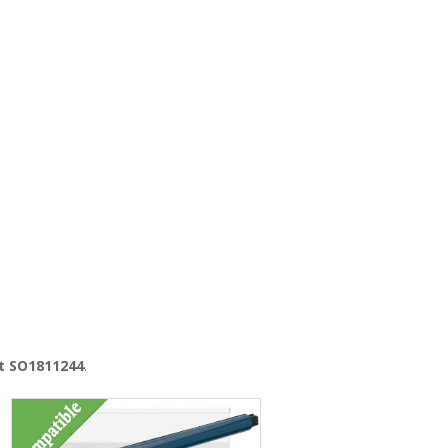
it SO1811244
.