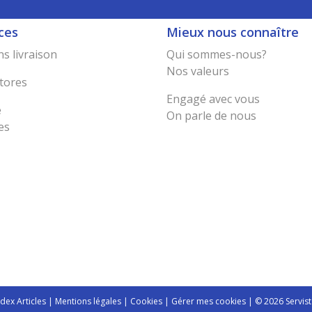
ces
Mieux nous connaître
s livraison
Qui sommes-nous?
Nos valeurs
tores
Engagé avec vous
e
On parle de nous
es
ndex Articles
|
Mentions légales
|
Cookies
|
Gérer mes cookies
| © 2026 Servist