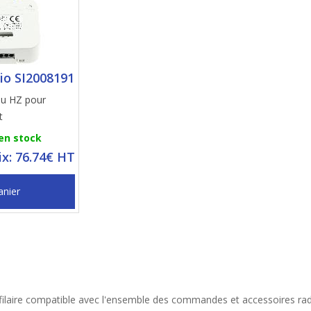
io SI2008191
mu HZ pour
t
 en stock
ix: 76.74€ HT
anier
filaire compatible avec l'ensemble des commandes et accessoires ra