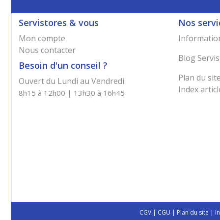
Servistores & vous
Nos servi
Mon compte
Information
Nous contacter
Blog Servis
Besoin d'un conseil ?
Plan du sit
Ouvert du Lundi au Vendredi
Index articl
8h15 à 12h00 | 13h30 à 16h45
CGV
|
CGU
|
Plan du site
|
I