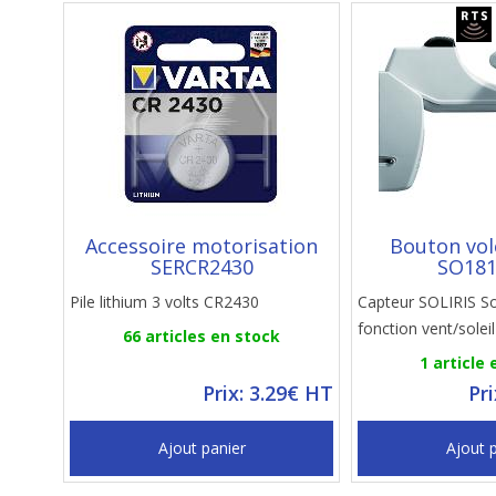
Accessoire motorisation
Bouton vol
SERCR2430
SO181
Pile lithium 3 volts CR2430
Capteur SOLIRIS S
fonction vent/solei
66 articles en stock
1 article
Prix: 3.29€ HT
Pr
Ajout panier
Ajout 