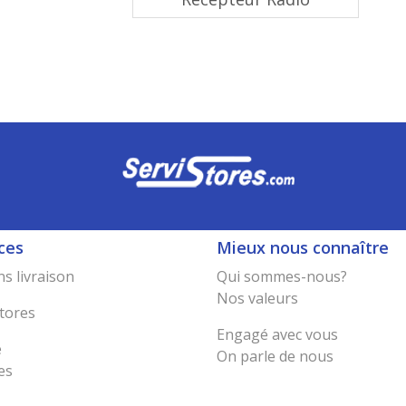
ces
Mieux nous connaître
s livraison
Qui sommes-nous?
Nos valeurs
tores
Engagé avec vous
e
On parle de nous
es