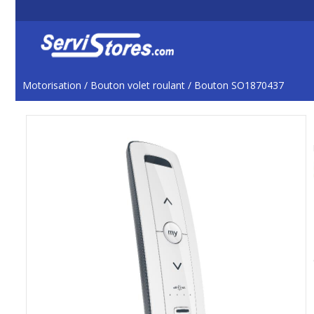
Motorisation
/
Bouton volet roulant
/
Bouton SO1870437