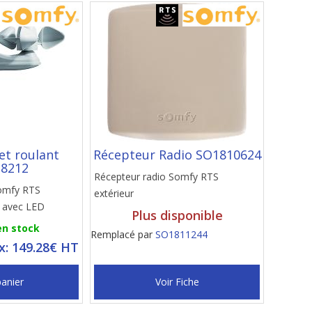
et roulant
Récepteur Radio SO1810624
8212
Récepteur radio Somfy RTS
omfy RTS
extérieur
l avec LED
Plus disponible
 en stock
Remplacé par
SO1811244
ix: 149.28€ HT
panier
Voir Fiche