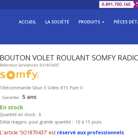
ACCUEIL
LA SOCIÉTÉ
PRODUITS
PIÈCES DÉ
BOUTON VOLET ROULANT SOMFY RADIO
Référence Servistores: SO1870437
Télécommande Situo 5 Soliris RTS Pure II
5 ans
Garantie:
En stock
Quantité en stock :
3
Délai réappro. pour grande quantité :
10 à 15 jours
L'article 'SO1870437' est
réservé aux professionnels
.