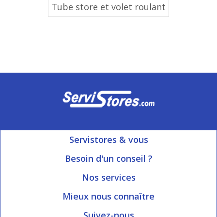
Tube store et volet roulant
Servistores & vous
Mon compte
Besoin d'un conseil ?
Nous contacter
Ouvert du Lundi au Vendredi
Nos services
8h15 à 12h00 | 13h30 à 16h45
Informations livraison
Mieux nous connaître
Qui sommes-nous?
Blog Servistores
Suivez-nous