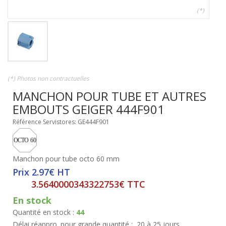
(*)
(*) Photos non contractuelles
MANCHON POUR TUBE ET AUTRES
EMBOUTS GEIGER 444F901
Référence Servistores: GE444F901
Manchon pour tube octo 60 mm
Prix 2.97€ HT
3.5640000343322753€ TTC
En stock
Quantité en stock :
44
Délai réappro. pour grande quantité :
20 à 25 jours