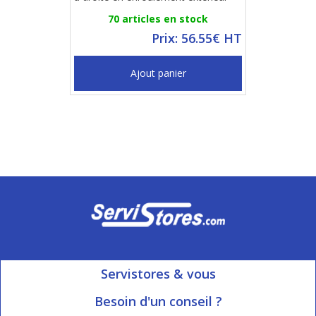
70 articles en stock
Prix: 56.55€ HT
Ajout panier
Servistores & vous
Mon compte
Besoin d'un conseil ?
Nous contacter