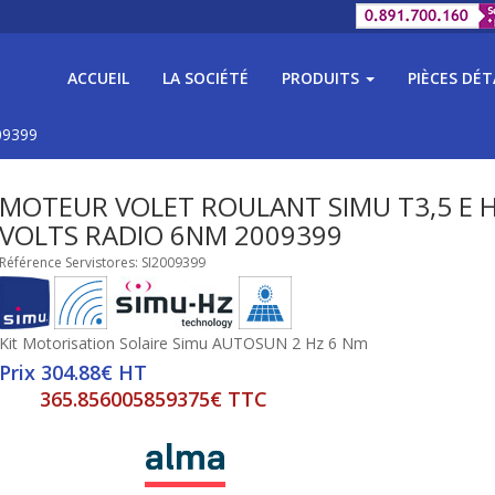
ACCUEIL
LA SOCIÉTÉ
PRODUITS
PIÈCES DÉ
09399
MOTEUR VOLET ROULANT SIMU T3,5 E H
VOLTS RADIO 6NM 2009399
Référence Servistores: SI2009399
Kit Motorisation Solaire Simu AUTOSUN 2 Hz 6 Nm
Prix 304.88€ HT
365.856005859375€ TTC