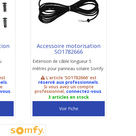
tion
Accessoire motorisation
SO1782666
u
Extension de câble longueur 5
mètres pour panneau solaire Somfy
est
L'article 'SO1782666' est
els
.
réservé aux professionnels
.
te
Si vous avez un compte
-vous
.
professionnel,
connectez-vous
.
3 articles en stock
Voir Fiche