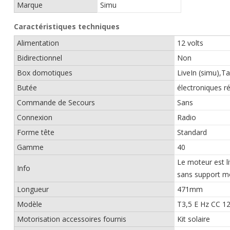
Marque
Simu
Caractéristiques techniques
Alimentation
12 volts
Bidirectionnel
Non
Box domotiques
LiveIn (simu),
Butée
électroniques r
Commande de Secours
Sans
Connexion
Radio
Forme tête
Standard
Gamme
40
Le moteur est l
Info
sans support mo
Longueur
471mm
Modèle
T3,5 E Hz CC 12
Motorisation accessoires fournis
Kit solaire