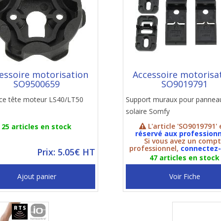
essoire motorisation
Accessoire motorisa
SO9500659
SO9019791
ace tête moteur LS40/LT50
Support muraux pour pannea
solaire Somfy
L'article 'SO9019791' 
25 articles en stock
réservé aux professionn
Si vous avez un comp
professionnel,
connectez
Prix: 5.05€ HT
47 articles en stock
Ajout panier
Voir Fiche