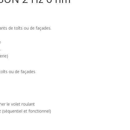
nts de toîts ou de façades.
e
.
erie)
toîts ou de façades
mer le volet roulant
séquentiel et fonctionnel)