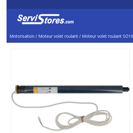
Motorisation
/
Moteur volet roulant
/
Moteur volet roulant SO1