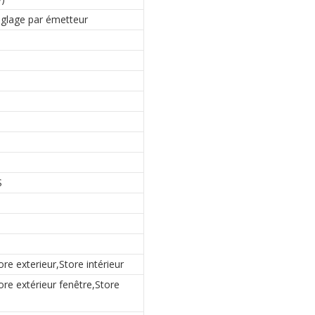
églage par émetteur
S
ore exterieur,Store intérieur
ore extérieur fenêtre,Store