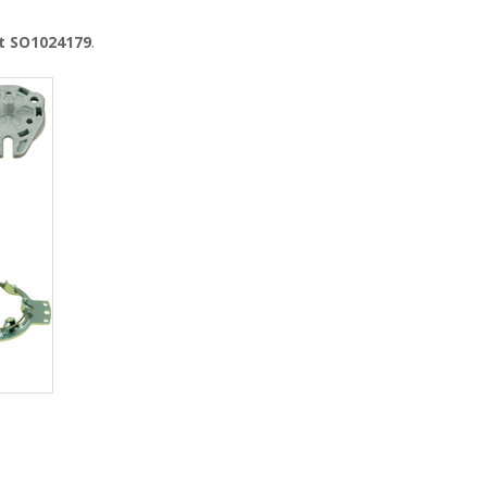
it SO1024179
.