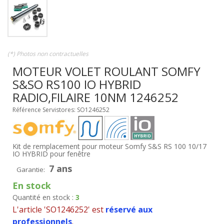
(*) Photos non contractuelles
MOTEUR VOLET ROULANT SOMFY
S&SO RS100 IO HYBRID
RADIO,FILAIRE 10NM 1246252
Référence Servistores: SO1246252
Kit de remplacement pour moteur Somfy S&S RS 100 10/17
IO HYBRID pour fenêtre
7 ans
Garantie:
En stock
Quantité en stock :
3
L'article 'SO1246252' est
réservé aux
professionnels
.