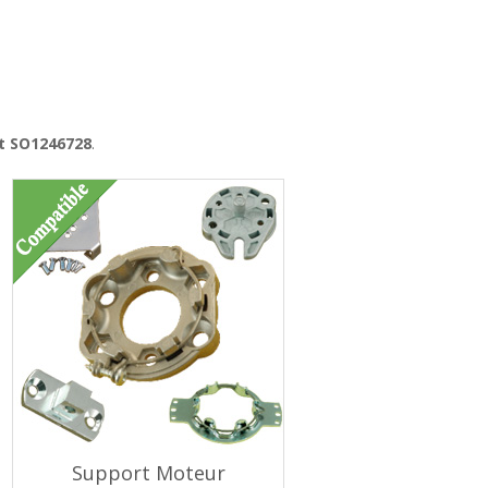
it SO1246728
.
Support Moteur