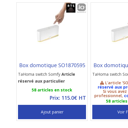
Box domotique SO1870595
Box domotiqu
TaHoma switch Somfy
Article
TaHoma switch So
réservé aux particulier
L'article 'S
réservé aux pr
58 articles en stock
Si vous ave
professionnel,
c
Prix: 115.0€ HT
58 article
Ajout panier
Voir 