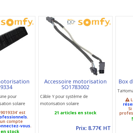
otorisation
Accessoire motorisation
Box 
9334
SO1783002
TaHoma
sine pour
Câble Y pour système de
L
ation solaire
motorisation solaire
rése
Si
O9019334' est
21 articles en stock
profes
ofessionnels
.
z un compte
onnectez-vous
.
Prix: 8.77€ HT
s en stock