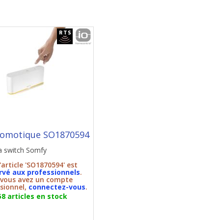
domotique SO1870594
 switch Somfy
'article 'SO1870594' est
rvé aux professionnels
.
 vous avez un compte
sionnel,
connectez-vous
.
58 articles en stock