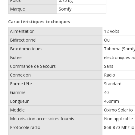
Poids
0.73 kg
Marque
Somfy
Caractéristiques techniques
Alimentation
12 volts
Bidirectionnel
Oui
Box domotiques
Tahoma (Somfy
Butée
électroniques 
Commande de Secours
Sans
Connexion
Radio
Forme tête
Standard
Gamme
40
Longueur
460mm
Modèle
Oximo Solar io
Motorisation accessoires fournis
Non applicable
Protocole radio
868-870 Mhz io 