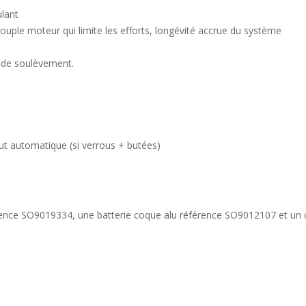
ulant
uple moteur qui limite les efforts, longévité accrue du système
es de soulèvement.
t automatique (si verrous + butées)
érence SO9019334, une batterie coque alu référence SO9012107 et un