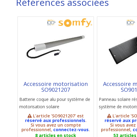
Références associées
Accessoire motorisation
Accessoire m
SO9021207
SO901
Batterie coque alu pour système de
Panneau solaire ré
motorisation solaire
système de motoris
L'article 'SO9021207' est
L'article 'S
réservé aux professionnels
.
réservé aux pr
Si vous avez un compte
Si vous ave
professionnel,
connectez-vous
.
professionnel,
c
8 articles en stock
53 article