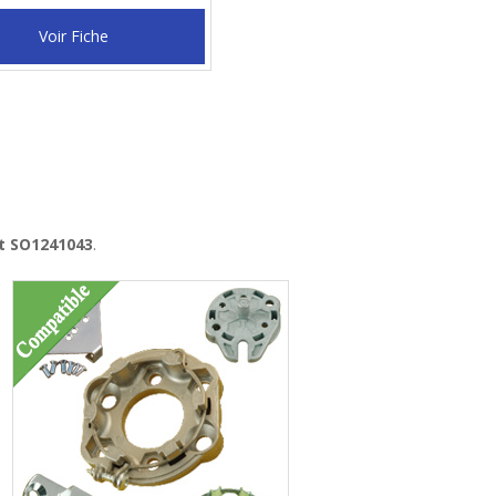
Voir Fiche
it SO1241043
.