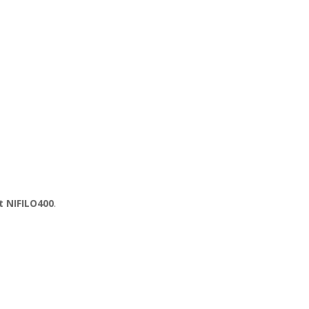
t NIFILO400
.