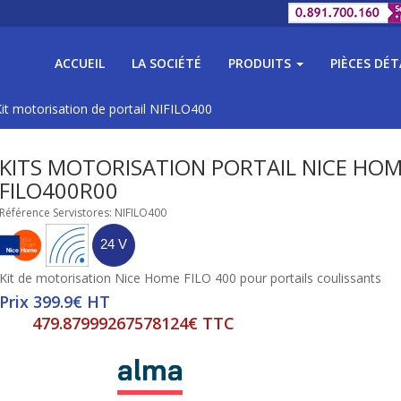
ACCUEIL
LA SOCIÉTÉ
PRODUITS
PIÈCES DÉ
it motorisation de portail NIFILO400
KITS MOTORISATION PORTAIL NICE HO
FILO400R00
Référence Servistores: NIFILO400
Kit de motorisation Nice Home FILO 400 pour portails coulissants
Prix 399.9€ HT
479.87999267578124€ TTC