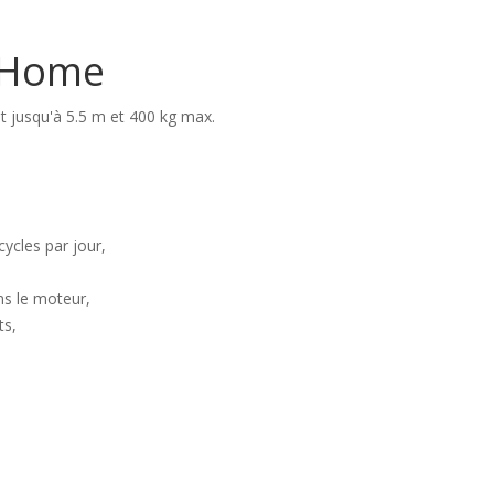
e Home
ant jusqu'à 5.5 m et 400 kg max.
ycles par jour,
ns le moteur,
ts,