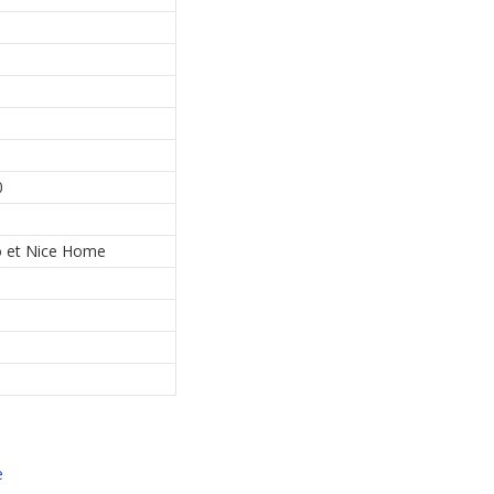
0
 et Nice Home
e