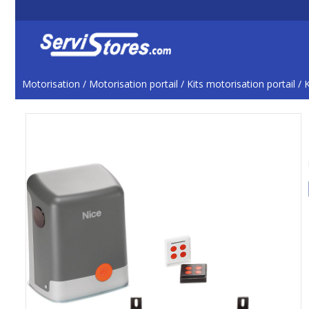
Motorisation
/
Motorisation portail
/
Kits motorisation portail
/
K