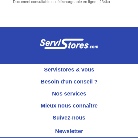
Document consultable ou téléchargeable en ligne - 234ko
Servistores & vous
Mon compte
Besoin d'un conseil ?
Nous contacter
Ouvert du Lundi au Vendredi
Nos services
8h15 à 12h00 | 13h30 à 16h45
Informations livraison
Mieux nous connaître
Qui sommes-nous?
Blog Servistores
Suivez-nous
Nos valeurs
Plan du site
Newsletter
Engagé avec vous
Index articles