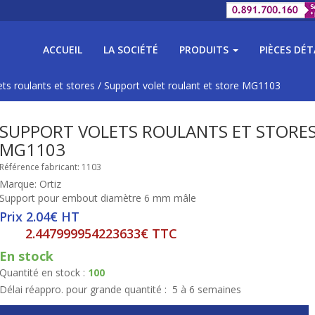
ACCUEIL
LA SOCIÉTÉ
PRODUITS
PIÈCES DÉ
ts roulants et stores
/
Support volet roulant et store MG1103
SUPPORT VOLETS ROULANTS ET STORES
MG1103
Référence fabricant: 1103
Marque: Ortiz
Support pour embout diamètre 6 mm mâle
Prix 2.04€ HT
2.447999954223633€ TTC
En stock
Quantité en stock :
100
Délai réappro. pour grande quantité :
5 à 6 semaines