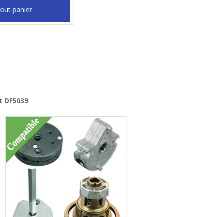
out panier
t DF5039
.