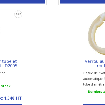
 tube et
Verrou au
ts D2005
rou
t de
Bague de fixa
automatique Z
tube diamètre
n stock
Derniers a
ix: 1.34€ HT