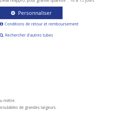
Délai réappro. pour grande quantité :
10 à 15 jours
Personnaliser
Conditions de retour et remboursement
Rechercher d'autres tubes
u mètre.
nroulables de grandes largeurs.