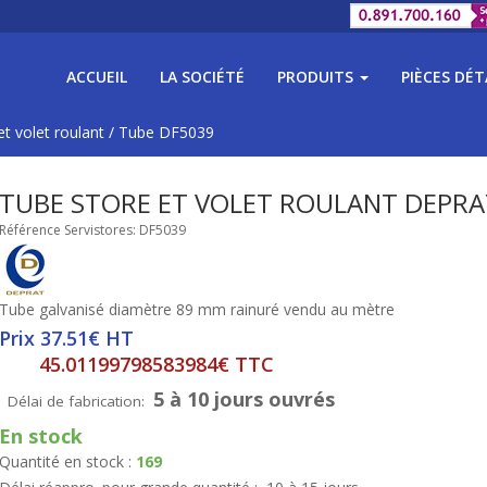
ACCUEIL
LA SOCIÉTÉ
PRODUITS
PIÈCES DÉ
t volet roulant
/
Tube DF5039
TUBE STORE ET VOLET ROULANT DEPRA
Référence Servistores: DF5039
Tube galvanisé diamètre 89 mm rainuré vendu au mètre
Prix 37.51€ HT
45.01199798583984€ TTC
5 à 10 jours ouvrés
Délai de fabrication:
En stock
Quantité en stock :
169