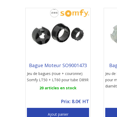
Bague Moteur SO9001473
Bag
Jeu de bagues (roue + couronne)
Jeu de
Somfy LT50 + LT60 pour tube D89R
pour m
diamèt
20 articles en stock
Prix: 8.0€ HT
Ajout panier