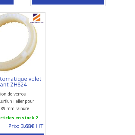
tomatique volet
lant ZH824
tion de verrou
urfluh Feller pour
 89 mm rainuré
rticles en stock:2
Prix: 3.68€ HT