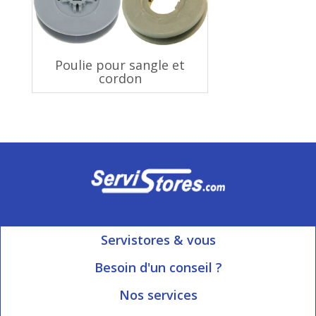
Poulie pour sangle et
cordon
Servistores & vous
Mon compte
Besoin d'un conseil ?
Nous contacter
Ouvert du Lundi au Vendredi
Nos services
8h15 à 12h00 | 13h30 à 16h45