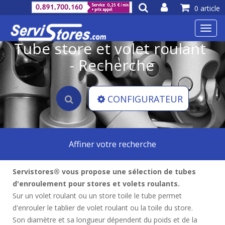
0 article
Toggl
navig
Tube store et volet roulant
- Recherche
CONFIGURATEUR
Affiner votre recherche
Servistores® vous propose une sélection de tubes
d'enroulement pour stores et volets roulants.
Sur un volet roulant ou un store toile le tube permet
d'enrouler le tablier de volet roulant ou la toile du store.
Son diamètre et sa longueur dépendent du poids et de la