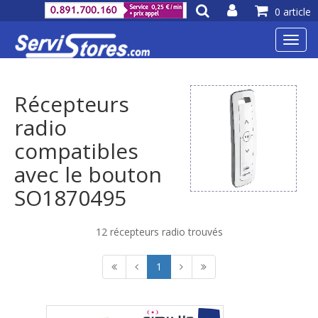
0 article
Toggl
navig
Récepteurs
radio
compatibles
avec le bouton
SO1870495
12 récepteurs radio trouvés
1