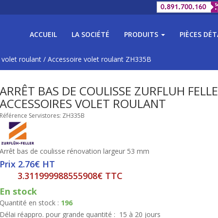
ACCUEIL
LA SOCIÉTÉ
PRODUITS
PIÈCES DÉ
 volet roulant
/
Accessoire volet roulant ZH335B
ARRÊT BAS DE COULISSE ZURFLUH FELL
ACCESSOIRES VOLET ROULANT
Référence Servistores: ZH335B
Arrêt bas de coulisse rénovation largeur 53 mm
Prix 2.76€ HT
3.311999988555908€ TTC
En stock
Quantité en stock :
196
Délai réappro. pour grande quantité :
15 à 20 jours