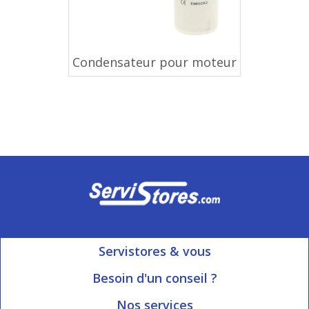
Condensateur pour moteur
Servistores & vous
Mon compte
Besoin d'un conseil ?
Nous contacter
Ouvert du Lundi au Vendredi
Nos services