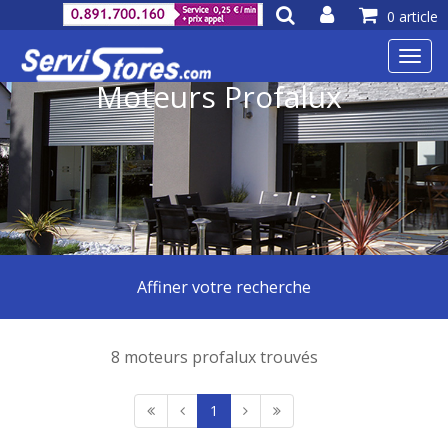
0 article
Toggl
navig
Moteurs Profalux
Affiner votre recherche
8 moteurs profalux trouvés
1