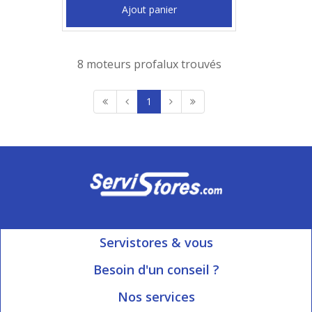
Ajout panier
8 moteurs profalux trouvés
1
Servistores & vous
Mon compte
Besoin d'un conseil ?
Nous contacter
Ouvert du Lundi au Vendredi
Nos services
8h15 à 12h00 | 13h30 à 16h45