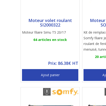
Moteur volet roulant
Moteur 
SI2000322
SO
Moteur filaire Simu T5 20/17
Kit de rempla
Somfy filaire J
64 articles en stock
roulant de fen
menuisé, tunn
20 art
Prix: 86.38€ HT
Ajout panier
Aj