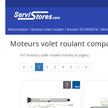
Motorisation
/
Bouton volet roulant
/
Bouton SO1800016
/ Mot
Moteurs volet roulant comp
167 moteurs volet roulant trouvés (9 pages)
1
2
3
4
5