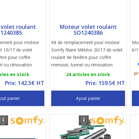
volet roulant
Moteur volet roulant
1240385
SO1240386
cement pour moteur
Kit de remplacement pour moteur
Mot
et 10/17 de volet
Somfy filaire Météor 20/17 de volet
6/1
être pour coffre
roulant de fenêtre pour coffre
el ou rénovation
menuisé, tunnel ou rénovation
pr
icles en stock
24 articles en stock
Prix: 142.5€ HT
Prix: 159.5€ HT
out panier
Ajout panier