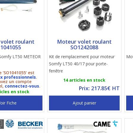
volet roulant
Moteur volet roulant
1041055
SO1242088
e Somfy LT50 METEOR
Kit de remplacement pour moteur
Mot
Somfy LT50 40/17 pour porte-
fenêtre
le 'SO1041055' est
x professionnels
.
14 articles en stock
 avez un compte
el,
connectez-vous
.
Prix: 217.85€ HT
icles en stock
oir Fiche
Ajout panier