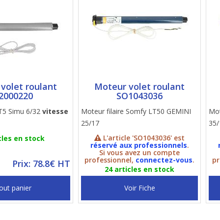
volet roulant
Moteur volet roulant
I2000220
SO1043036
 T5 Simu 6/32
vitesse
Moteur filaire Somfy LT50 GEMINI
Mot
25/17
35/
L'article 'SO1043036' est
cles en stock
réservé aux professionnels
.
Si vous avez un compte
professionnel,
connectez-vous
.
pr
Prix: 78.8€ HT
24 articles en stock
out panier
Voir Fiche