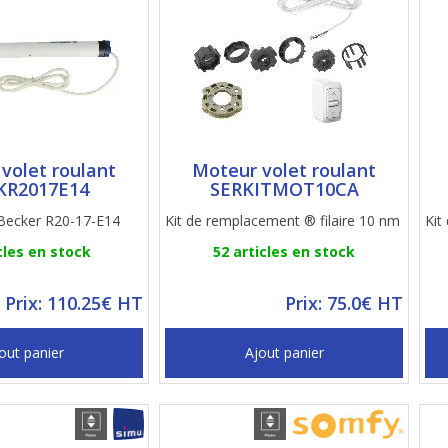
volet roulant
Moteur volet roulant
KR2017E14
SERKITMOT10CA
 Becker R20-17-E14
Kit de remplacement ® filaire 10 nm
Kit
cles en stock
52 articles en stock
Prix: 110.25€ HT
Prix: 75.0€ HT
out panier
Ajout panier