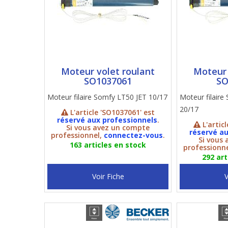
Moteur volet roulant
Moteur 
SO1037061
SO
Moteur filaire Somfy LT50 JET 10/17
Moteur filair
20/17
L'article 'SO1037061' est
réservé aux professionnels
.
L'artic
Si vous avez un compte
réservé au
professionnel,
connectez-vous
.
Si vous
163 articles en stock
professionn
292 art
Voir Fiche
V