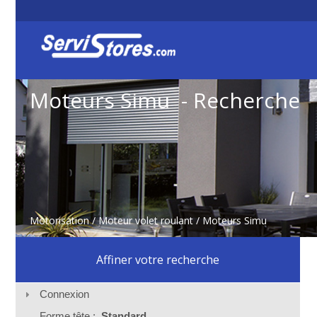
Moteurs Simu - Recherche
Motorisation
/
Moteur volet roulant
/ Moteurs Simu
Affiner votre recherche
Connexion
Forme tête :
Standard