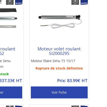
 roulant
Moteur volet roulant
62
SI2000295
re Simu
Moteur filaire Simu T5 15/17
Nm
Rupture de stock définitive
 stock
 337.33€ HT
Prix: 83.99€ HT
ier
Voir Fiche