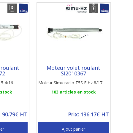
 roulant
Moteur volet roulant
72
SI2010367
,5 4/16
Moteur Simu radio T5S E Hz 8/17
 stock
103 articles en stock
: 90.79€ HT
Prix: 136.17€ HT
ier
Ajout panier