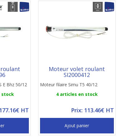
 roulant
Moteur volet roulant
96
SI2000412
S E Bhz 50/12
Moteur filaire Simu T5 40/12
n stock
4 articles en stock
 177.16€ HT
Prix: 113.46€ HT
ier
Ajout panier