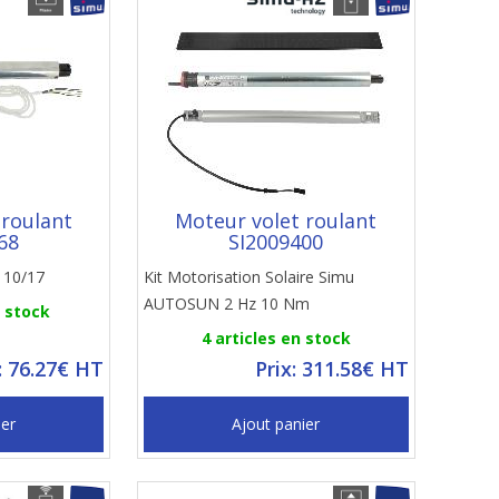
 roulant
Moteur volet roulant
68
SI2009400
5 10/17
Kit Motorisation Solaire Simu
AUTOSUN 2 Hz 10 Nm
n stock
4 articles en stock
: 76.27€ HT
Prix: 311.58€ HT
ier
Ajout panier