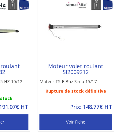
 roulant
Moteur volet roulant
82
SI2009212
,5 HZ 10/12
Moteur T5 E Bhz Simu 15/17
Rupture de stock définitive
 stock
 191.07€ HT
Prix: 148.77€ HT
ier
Voir Fiche