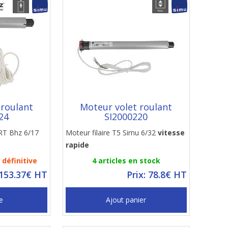
 roulant
Moteur volet roulant
24
SI2000220
T Bhz 6/17
Moteur filaire T5 Simu 6/32
vitesse
rapide
définitive
4 articles en stock
 153.37€ HT
Prix: 78.8€ HT
e
Ajout panier